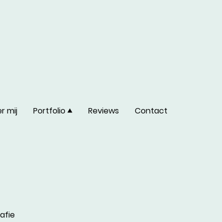
r mij
Portfolio
Reviews
Contact
afie